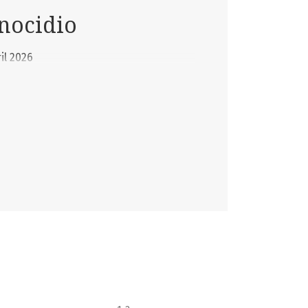
enocidio
il 2026