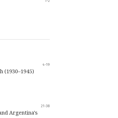
1-2
4-19
ch (1930–1945)
21-38
 and Argentina's