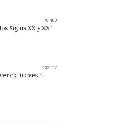
78-100
los Siglos XX y XXI
102-117
encia travesti-