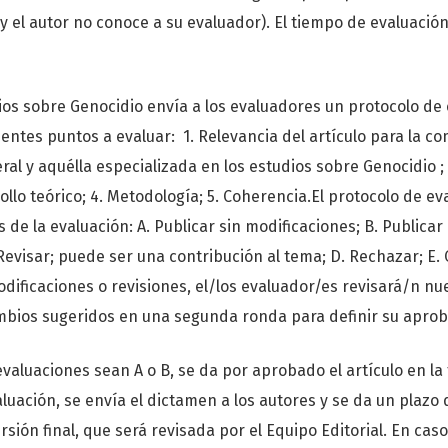
y el autor no conoce a su evaluador). El tiempo de evaluación 
dios sobre Genocidio envía a los evaluadores un protocolo de
ientes puntos a evaluar: 1. Relevancia del artículo para la 
l y aquélla especializada en los estudios sobre Genocidio ; 
rollo teórico; 4. Metodología; 5. Coherencia.El protocolo de e
 de la evaluación: A. Publicar sin modificaciones; B. Publicar
Revisar; puede ser una contribución al tema; D. Rechazar; E.
odificaciones o revisiones, el/los evaluador/es revisará/n n
ambios sugeridos en una segunda ronda para definir su aproba
evaluaciones sean A o B, se da por aprobado el artículo en la
aluación, se envía el dictamen a los autores y se da un plazo 
rsión final, que será revisada por el Equipo Editorial. En cas