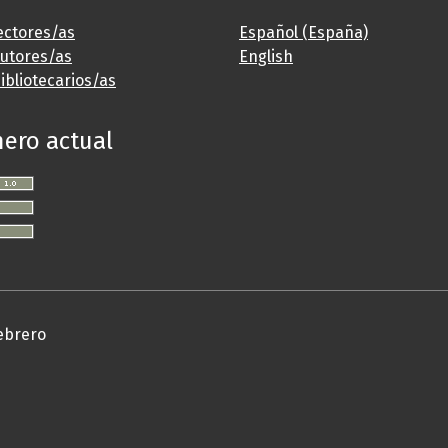
ectores/as
Español (España)
autores/as
English
ibliotecarios/as
ero actual
ebrero