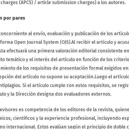
 charges (APCS) / article submission charges) a los autores.
ón por pares
concerniente al envío, evaluación y publicación de los artícu
aforma Open Journal System (OJS).Al recibir el artículo y acus
ista efectuará una primera valoración editorial consistente e
o temático y el interés del artículo en función de los criterio
limiento de los requisitos de presentación formal exigidos e
epción del artículo no supone su aceptación.Luego el artícul
iplagios. Si el artículo cumple con estos requisitos, se regis
culo y la Dirección designa dos evaluadores externos.
revisores es competencia de los editores de la revista, quie
cos, científicos y la experiencia profesional, incluyendo esp
mo internacional. Estos evalúan según el principio de doble c