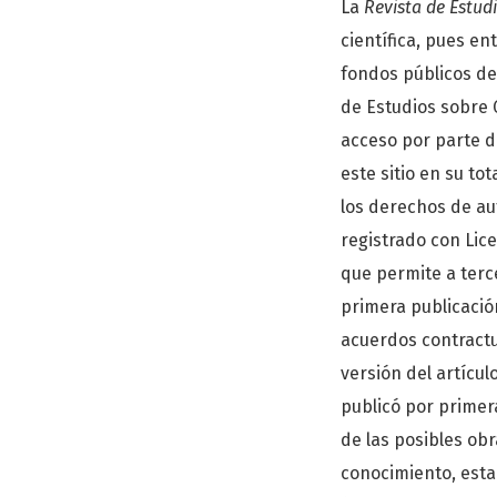
La
Revista de Estud
científica, pues en
fondos públicos deb
de Estudios sobre G
acceso por parte de
este sitio en su to
los derechos de aut
registrado con Lic
que permite a terce
primera publicación
acuerdos contractu
versión del artícu
publicó por primera
de las posibles obr
conocimiento, esta