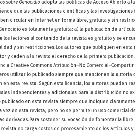
ios sobre Genocidio
adopta las políticas de Acceso Abierto a l
tiende que las publicaciones científicas y las investigaciones
en circular en Internet en forma libre, gratuita y sin restric
enocidio es totalmente gratuita: a) la publicación de artículos
 los lectores al contenido de la revista es gratuito y se enc
talidad y sin restricciones.Los autores que publiquen en esta
or y ceden a la revista el derecho de la primera publicación,
encia Creative Commons Atribución–No Comercial–Compartir 4
ros utilizar lo publicado siempre que mencionen la autoría de
 en esta revista. Según esta licencia, los autores pueden rea
ales independientes y adicionales para la distribución no exc
lo publicado en esta revista siempre que indiquen claramente
 vez en esta revista; pero no se permite un uso comercial de 
as derivadas.Para sostener su vocación de fomentar la libre 
 revista no carga costos de procesamiento de los artículos y 