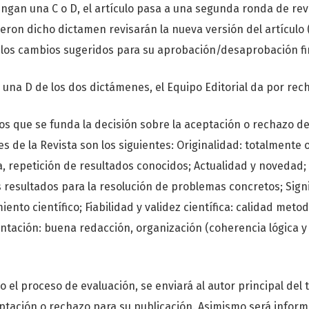
ngan una C o D, el artículo pasa a una segunda ronda de rev
eron dicho dictamen revisarán la nueva versión del artículo 
n los cambios sugeridos para su aprobación/desaprobación fi
 una D de los dos dictámenes, el Equipo Editorial da por rech
los que se funda la decisión sobre la aceptación o rechazo de
es de la Revista son los siguientes: Originalidad: totalmente o
a, repetición de resultados conocidos; Actualidad y novedad;
s resultados para la resolución de problemas concretos; Signi
ento científico; Fiabilidad y validez científica: calidad meto
ntación: buena redacción, organización (coherencia lógica 
do el proceso de evaluación, se enviará al autor principal del 
eptación o rechazo para su publicación. Asimismo será inform