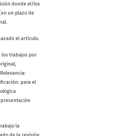
isión donde el/los
(en un plazo de
nal.
azado el artículo.
 los trabajos por
riginal,
 Relevancia:
ficación: para el
dológica
y presentación
trabajo la
ado de la revisión