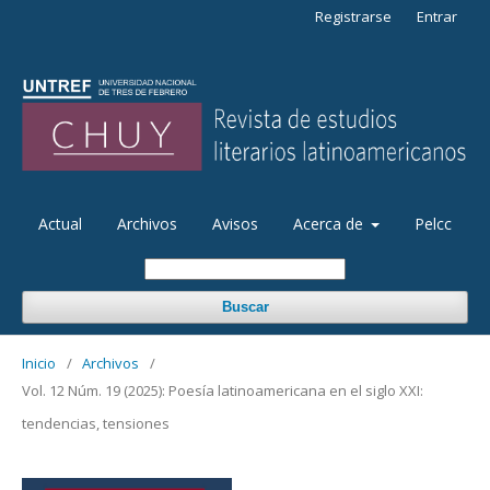
Registrarse
Entrar
Actual
Archivos
Avisos
Acerca de
Pelcc
Buscar
Inicio
/
Archivos
/
Vol. 12 Núm. 19 (2025): Poesía latinoamericana en el siglo XXI:
tendencias, tensiones