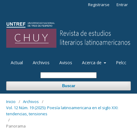
Registrarse
Entrar
Actual
Archivos
Avisos
Acerca de
Pelcc
Buscar
Inicio
/
Archivos
/
Vol. 12 Núm. 19 (2025): Poesía latinoamericana en el siglo XXI:
tendencias, tensiones
/
Panorama