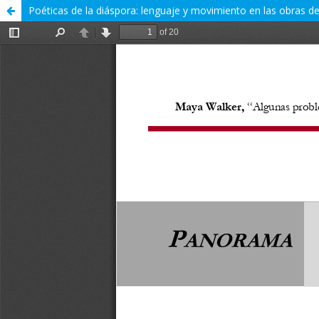
Poéticas de la diáspora: lenguaje y movimiento en las obras de