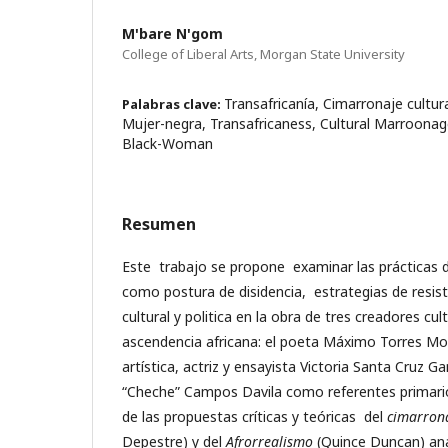
M'bare N'gom
College of Liberal Arts, Morgan State University
Transafricanía, Cimarronaje cultur
Palabras clave:
Mujer-negra, Transafricaness, Cultural Marroonag
Black-Woman
Resumen
Este trabajo se propone examinar las prácticas di
como postura de disidencia, estrategias de resist
cultural y politica en la obra de tres creadores cu
ascendencia africana: el poeta Máximo Torres Mo
artística, actriz y ensayista Victoria Santa Cruz G
“Cheche” Campos Davila como referentes primario
de las propuestas críticas y teóricas del
cimarrona
Depestre) y del
Afrorrealismo
(Quince Duncan) ana