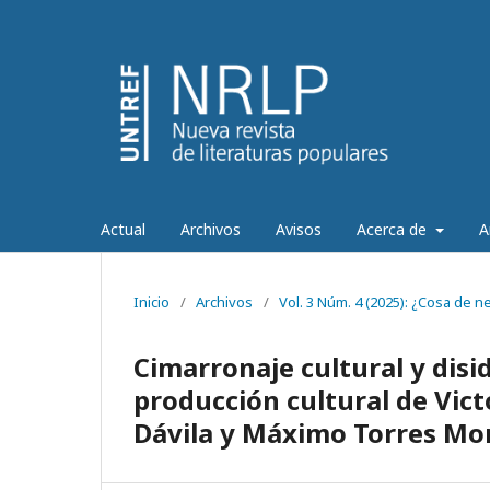
Actual
Archivos
Avisos
Acerca de
A
Inicio
/
Archivos
/
Vol. 3 Núm. 4 (2025): ¿Cosa de 
Cimarronaje cultural y disi
producción cultural de Vic
Dávila y Máximo Torres Mo