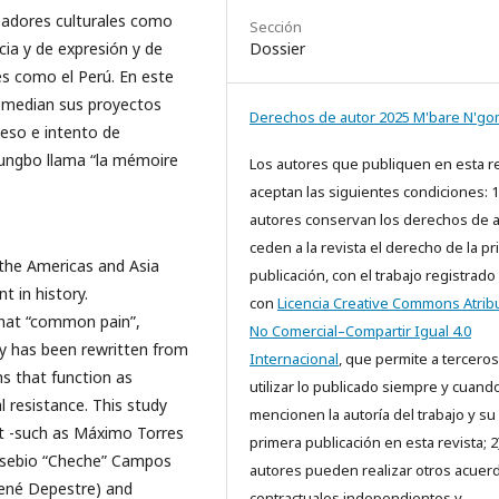
readores culturales como
Sección
Dossier
cia y de expresión y de
es como el Perú. En este
e median sus proyectos
Derechos de autor 2025 M'bare N'g
oceso e intento de
Zoungbo llama “la mémoire
Los autores que publiquen en esta re
aceptan las siguientes condiciones: 1
autores conservan los derechos de a
ceden a la revista el derecho de la p
 the Americas and Asia
publicación, con el trabajo registrado
 in history.
con
Licencia Creative Commons Atrib
hat “common pain”,
No Comercial–Compartir Igual 4.0
y has been rewritten from
Internacional
, que permite a terceros
ns that function as
utilizar lo publicado siempre y cuand
l resistance. This study
mencionen la autoría del trabajo y su
nt -such as Máximo Torres
primera publicación en esta revista; 2
usebio “Cheche” Campos
autores pueden realizar otros acuer
René Depestre) and
contractuales independientes y