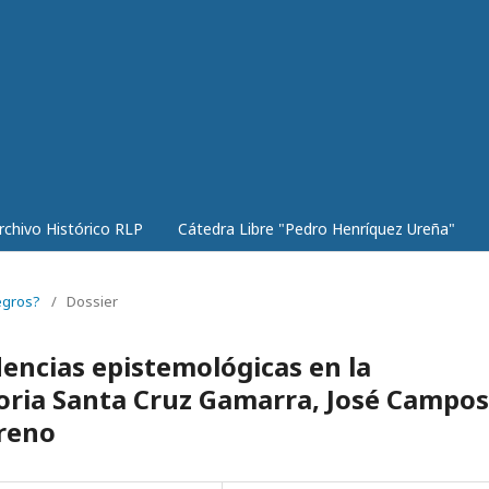
rchivo Histórico RLP
Cátedra Libre "Pedro Henríquez Ureña"
negros?
/
Dossier
dencias epistemológicas en la
toria Santa Cruz Gamarra, José Campos
reno