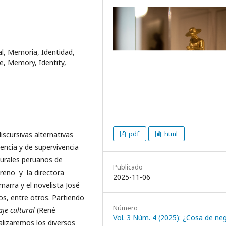
al, Memoria, Identidad,
e, Memory, Identity,
pdf
html
scursivas alternativas
encia y de supervivencia
lturales peruanos de
Publicado
reno y la directora
2025-11-06
amarra y el novelista José
s, entre otros. Partiendo
Número
je cultural
(René
Vol. 3 Núm. 4 (2025): ¿Cosa de ne
lizaremos los diversos