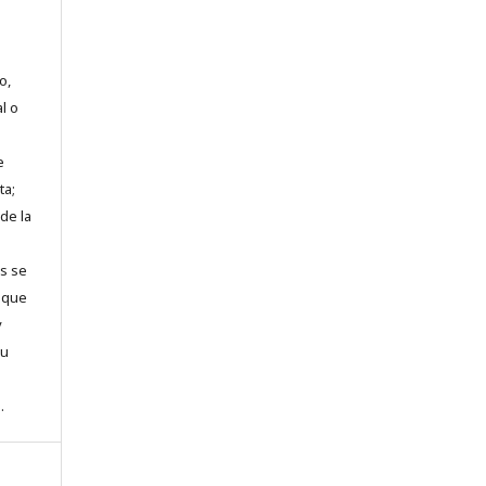
o,
al o
e
ta;
de la
es se
a que
y
su
.