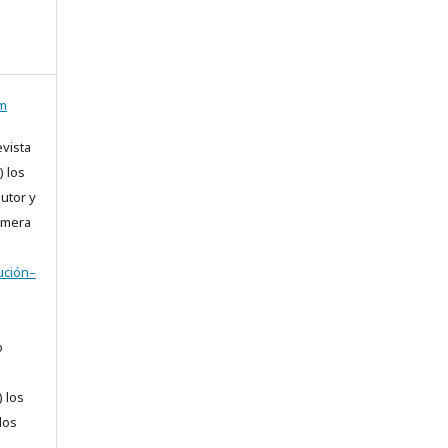
om
vista
) los
utor y
rimera
ución–
o
) los
dos