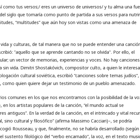
así como tus versos;/ eres un universo de universos/ y tu alma una fu
 del siglo que tomaría como punto de partida a sus versos para nutrir
ultitudes, “multitudes” que aún hoy son vistas como una amenaza de
 vida y culturas, de tal manera que no se puede entender una canción
scribió: "aquello que se aprende cantando no se olvida". Por ello, el
ular; un vector de memorias, experiencias y voces. No hay canciones
 sin vida. Dimitri Shostakóvich, compositor culto, a quien le interes
ogación cultural soviética, escribió “canciones sobre temas judíos”,
a, como quien quiere dejar un testimonio de un pueblo amenazado.
torios comunes en los que nos encontramos con la posibilidad de la vo
, en los artistas populares de la canción, “el mundo actual se
res antiguos”. En la verdad de la canción, en el intrincado y vital recu
, sino cultural y filosófico” (afirma Massimo Cacciari)–, se podría
recogió Rousseau, y que, finalmente, no se habría desarrollado (según
l sustento filológico del “verbo encarnado”, la voz, en el texto music