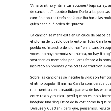
“Ama tu ritmo y ritma tus acciones/ bajo su ley, 
de canciones”, escribió Rubén Darío a las puertas
canción popular. Darío sabía que iba hacia las m
quien sabe qué orden de “pureza”.
La canción se manifiesta en un cruce de pasos de
el idioma del pueblo que la entona. Tulio Carella e
pueblo es “maestro de idiomas” en la canción pop
voces, no hay memoria sin música, no hay filología
sostener las memorias populares frente a la homol
inspirado en poemas y melodías de tradición judí
Sobre las canciones se inscribe la vida: son terri
el ritmo popular. El mismo Carella consideraba que
reencuentra con la inaudita parresia de los escrito
entre texto y música –perfil que no es “sólo formal
imaginar una “lingüística de la voz” como la que 
Deleuze y Guattari), pero que, pensamos, resulta e