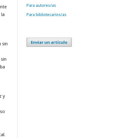
Para autores/as
ente
 la
Para bibliotecarios/as
Enviar un artículo
 sin
 sin
aba
z y
rso
al.