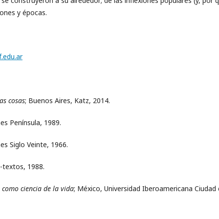
 se construyeron a su alrededor; de las inflexiones populares (y, por 
giones y épocas.
.edu.ar
as cosas
; Buenos Aires, Katz, 2014.
nes Península, 1989.
nes Siglo Veinte, 1966.
e-textos, 1988.
a como ciencia de la vida
; México, Universidad Iberoamericana Ciudad