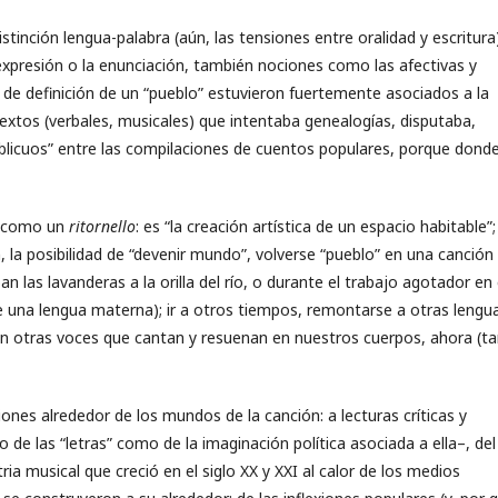
istinción lengua-palabra (aún, las tensiones entre oralidad y escritura)
 expresión o la enunciación, también nociones como las afectivas y
s de definición de un “pueblo” estuvieron fuertemente asociados a la
extos (verbales, musicales) que intentaba genealogías, disputaba,
blicuos” entre las compilaciones de cuentos populares, porque dond
a como un
ritornello
: es “la creación artística de un espacio habitable”;
n, la posibilidad de “devenir mundo”, volverse “pueblo” en una canción
 las lavanderas a la orilla del río, o durante el trabajo agotador en 
e una lengua materna); ir a otros tiempos, remontarse a otras lengu
en otras voces que cantan y resuenan en nuestros cuerpos, ahora (t
xiones alrededor de los mundos de la canción: a lecturas críticas y
to de las “letras” como de la imaginación política asociada a ella–, del
tria musical que creció en el siglo XX y XXI al calor de los medios