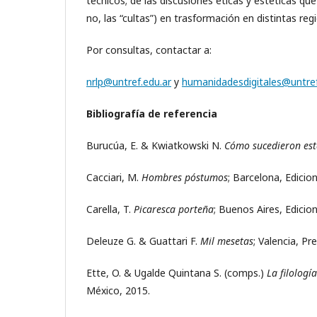
técnicos; de las discusiones éticas y estéticas que
no, las “cultas”) en trasformación en distintas re
Por consultas, contactar a:
nrlp@untref.edu.ar
y
humanidadesdigitales@untref
Bibliografía de referencia
Burucúa, E. & Kwiatkowski N.
Cómo sucedieron est
Cacciari, M.
Hombres póstumos
; Barcelona, Edicio
Carella, T.
Picaresca porteña
; Buenos Aires, Edicio
Deleuze G. & Guattari F.
Mil mesetas
; Valencia, Pr
Ette, O. & Ugalde Quintana S. (comps.)
La filologí
México, 2015.