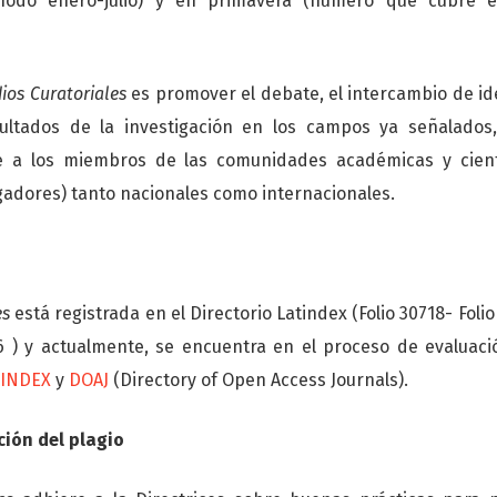
íodo enero-julio) y en primavera (número que cubre e
ios Curatoriales
es promover el debate, el intercambio de ide
ultados de la investigación en los campos ya señalados
 a los miembros de las comunidades académicas y científ
gadores) tanto nacionales como internacionales.
es
está registrada en el Directorio Latindex (Folio 30718- Foli
6 ) y actualmente, se encuentra en el proceso de evaluaci
TINDEX
y ​​
DOAJ
(Directory of Open Access Journals).
ción del plagio