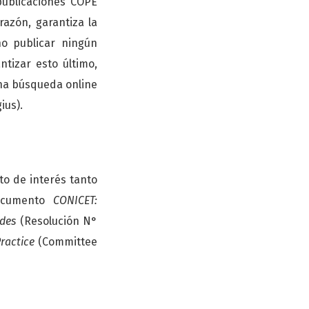
publicaciones COPE
 razón, garantiza la
o publicar ningún
tizar esto último,
una búsqueda online
ius).
to de interés tanto
documento
CONICET:
ades
(Resolución N°
ractice
(Committee