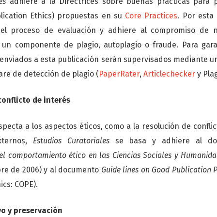
es
adhiere a la Directrices sobre buenas prácticas para 
lication Ethics) propuestas en su
Core Practices
. Por esta
 del proceso de evaluación y adhiere al compromiso de n
 un componente de plagio, autoplagio o fraude. Para garan
s enviados a esta publicación serán supervisados mediante 
are de detección de plagio (
PaperRater
,
Articlechecker
y Plag
conflicto de interés
specta a los aspectos éticos, como a la resolución de conflic
xternos,
Estudios Curatoriales
se basa y adhiere al 
el comportamiento ético en las Ciencias Sociales y Humanid
bre de 2006) y al documento
Guide lines on Good Publication P
ics: COPE).
vo y preservación