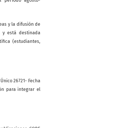
l período agosto-
as y la difusión de
, y está destinada
ica (estudiantes,
o Único 26721- Fecha
ón para integrar el