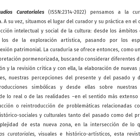
tudios Curatoriales
(ISSN:2314-2022) pensamos a la cu
. A su vez, situamos el lugar del curador y su práctica en el
ción intelectual y social de la cultura: desde los ámbitos 
los de la exploración artística, pasando por los esp
lexión patrimonial. La curaduría se ofrece entonces, como u
rpretación pormenorizada, buscando considerar diferentes 
ión y la revisión crítica y con ella, la elaboración de nueva
es, nuestras percepciones del presente y del pasado y 
oducciones simbólicas y desde ellas sobre nuestras 
de lo real o de las realidades –en el sentido más extenso 
ucción o reintroducción de problemáticas relacionadas con
istórico-sociales y culturales tanto del pasado como del p
plejidad de esta nueva zona, en la intersección de lo 
os curatoriales
, visuales e histórico-artísticos, esta revi