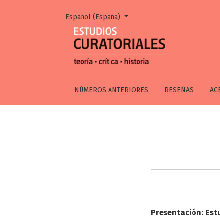
Cambiar el idioma. El actual es:
Español (España)
Sobre la revista
NÚMEROS ANTERIORES
RESEÑAS
AC
Presentación: Estu