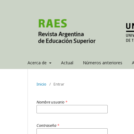
Acerca de
Actual
Números anteriores
A
Inicio
/
Entrar
Nombre usuario
*
Contraseña
*