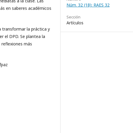
ediatas a la clase. Las
Núm. 32 (18): RAES 32
 más en saberes académicos
Sección
Artículos
a transformar la práctica y
r el DPD. Se plantea la
 reflexiones más
fpaz