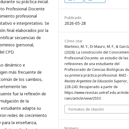
urante su práctica inicial.
nto Profesional Docente
cimiento profesional
Publicado
2026-05-28
tativo e interpretativo. Se
xión final elaborados por la
ntificar secuencias de
Cómo citar
ominios (personal,
Martinez, M. Y., Di Mauro, M. F., & García
del CPD.
(2026). La construcción del Conocimien
Profesional Docente: un estudio de las
reflexiones de una estudiante del
so dinámico e
Profesorado de Ciencias Biológicas d
origen más frecuente de
su primera práctica profesional.
RAES -
s común de los cambios,
Revista Argentina De Educación Superior
,
fuertemente las
228-243. Recuperado a partir de
https://www.revistas.untref.edu.ar/ind
uente fue la reflexión de
raes/article/view/2553
omulgación de la
 estudiante adapta su
Formatos de citación
caron redes de crecimiento
y para la enseñanza,
Número