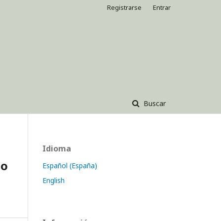
Registrarse
Entrar
Buscar
Idioma
io
Español (España)
English