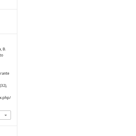
, B.
to
urante
 (32),
ex.php/