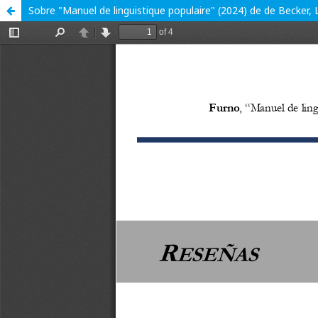
Sobre "Manuel de linguistique populaire" (2024) de de Becker, L.